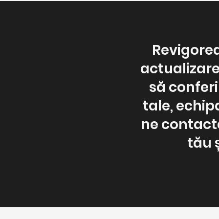
Revigoreaz
actualizare
să confer
tale, echip
ne contacte
tău 