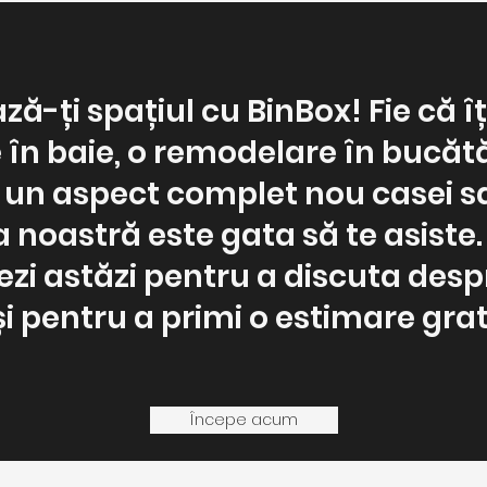
ă-ți spațiul cu BinBox! Fie că îț
 în baie, o remodelare în bucătă
i un aspect complet nou casei sa
a noastră este gata să te asiste.
zi astăzi pentru a discuta desp
și pentru a primi o estimare grat
Începe acum