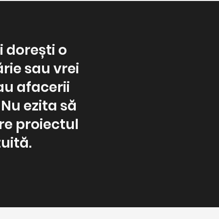
i dorești o
rie sau vrei
u afacerii
 Nu ezita să
re proiectul
uită.