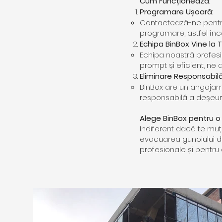
Cum Funcționează:
Programare Ușoară:
Contactează-ne pentru 
programare, astfel înc
Echipa BinBox Vine la T
Echipa noastră profesio
prompt și eficient, n
Eliminare Responsabilă
BinBox are un angajam
responsabilă a deșeuri
Alege BinBox pentru o 
Indiferent dacă te muț
evacuarea gunoiului di
profesionale și pentru 