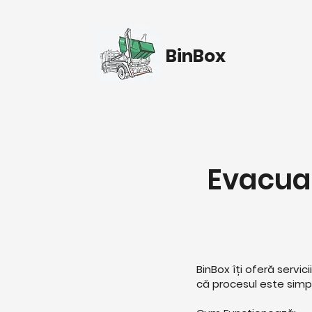
BinBox
Evacua
BinBox îți oferă servi
că procesul este simplu,