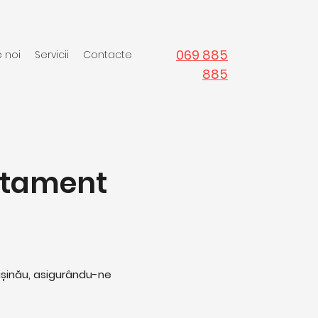
069 885
 noi
Servicii
Contacte
885
rtament
i
hișinău, asigurându-ne