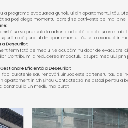
a programa evacuarea gunoiului din apartamentul tău. Oferim
ât să poți alege momentul care ți se potrivește cel mai bine.
ine:
nistă se va prezenta la adresa indicată la data și ora stabilit
e asigurăm că gunoiul din apartamentul tău este evacuat în m
 a Deșeurilor:
ent ferm față de mediu. Ne ocupăm nu doar de evacuare, ci 
lor. Contribuim la reducerea impactului asupra mediului prin 
Gestionare Eficientă a Deșeurilor:
i, faci curățenie sau renovări, BinBox este partenerul tău de 
n apartament în Chișinău. Contactează-ne astăzi pentru a ben
a contribui la un mediu mai curat.