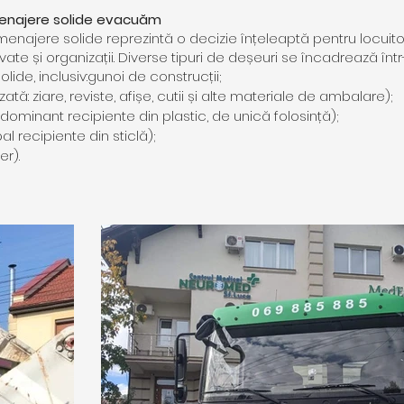
menajere solide evacuăm
najere solide reprezintă o decizie înțeleaptă pentru locuitori
te și organizații. Diverse tipuri de deșeuri se încadrează înt
ide, inclusiv:gunoi de construcții;
zată: ziare, reviste, afișe, cutii și alte materiale de ambalare);
dominant recipiente din plastic, de unică folosință);
al recipiente din sticlă);
r).