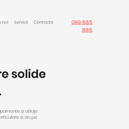
069 885
 noi
Servicii
Contacte
885
e solide
.
ipamente și utilaje
rticulare și de pe