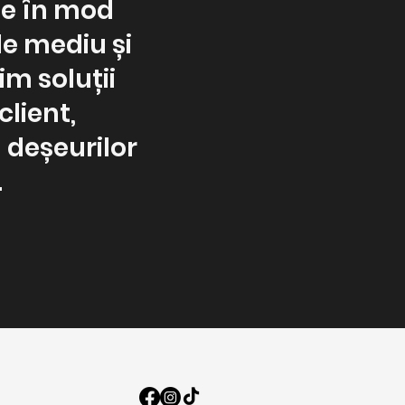
te în mod
e mediu și
im soluții
client,
 deșeurilor
.