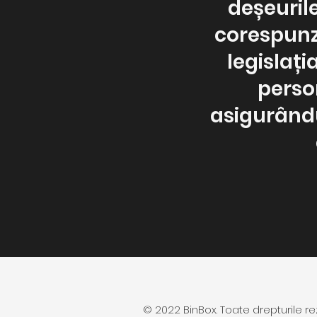
deșeuril
corespunz
legislați
person
asigurându
© 2022 BinBox. Toate drepturile re